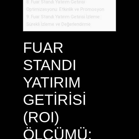
8.
Fuar Standı Yatırım Getirisi
Optimizasyonu: Etkinlik ve Promosyon
9.
Fuar Standı Yatırım Getirisi İzleme:
Sürekli İzleme ve Değerlendirme
FUAR
STANDI
YATIRIM
GETIRISI
(ROI)
ÖLÇÜMÜ: