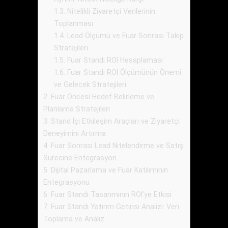
1.3.
Nitelikli Ziyaretçi Verilerinin
Toplanması
1.4.
Lead Ölçümü ve Fuar Sonrası Takip
Stratejileri
1.5.
Fuar Standı ROI Hesaplaması
1.6.
Fuar Standı ROI Ölçümünün Önemi
ve Gelecek Stratejileri
2.
Fuar Öncesi Hedef Belirleme ve
Planlama Stratejileri
3.
Stand İçi Etkileşim Araçları ve Ziyaretçi
Deneyimini Artırma
4.
Fuar Sonrası Lead Nitelendirme ve Satış
Sürecine Entegrasyon
5.
Dijital Pazarlama ve Fuar Katılımının
Entegrasyonu
6.
Fuar Standı Tasarımının ROI’ye Etkisi
7.
Fuar Standı Yatırım Getirisi Analizi: Veri
Toplama ve Analiz