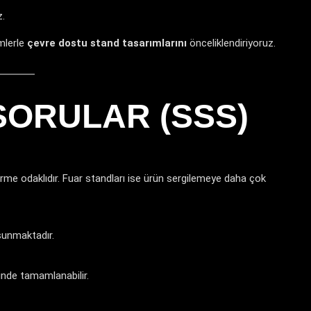
z.
emlerle
çevre dostu stand tasarımlarını
önceliklendiriyoruz.
SORULAR (SSS)
ndirme odaklıdır. Fuar standları ise ürün sergilemeye daha çok
 sunmaktadır.
inde tamamlanabilir.