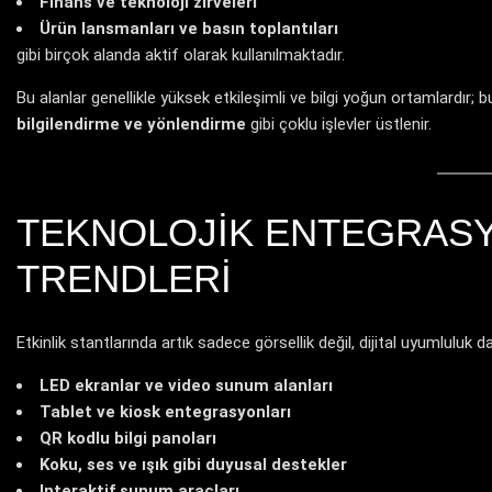
Finans ve teknoloji zirveleri
Ürün lansmanları ve basın toplantıları
gibi birçok alanda aktif olarak kullanılmaktadır.
Bu alanlar genellikle yüksek etkileşimli ve bilgi yoğun ortamlardır;
bilgilendirme ve yönlendirme
gibi çoklu işlevler üstlenir.
TEKNOLOJIK ENTEGRASY
TRENDLERI
Etkinlik stantlarında artık sadece görsellik değil, dijital uyumluluk 
LED ekranlar ve video sunum alanları
Tablet ve kiosk entegrasyonları
QR kodlu bilgi panoları
Koku, ses ve ışık gibi duyusal destekler
Interaktif sunum araçları