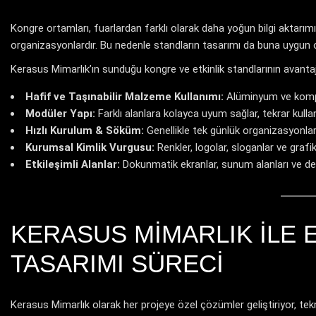
Kongre ortamları, fuarlardan farklı olarak daha yoğun bilgi aktarımı,
organizasyonlardır. Bu nedenle standların tasarımı da buna uygun o
Kerasus Mimarlık’ın sunduğu kongre ve etkinlik standlarının avantajl
Hafif ve Taşınabilir Malzeme Kullanımı:
Alüminyum ve kompo
Modüler Yapı:
Farklı alanlara kolayca uyum sağlar, tekrar kullanıl
Hızlı Kurulum & Söküm:
Genellikle tek günlük organizasyonlar
Kurumsal Kimlik Vurgusu:
Renkler, logolar, sloganlar ve grafi
Etkileşimli Alanlar:
Dokunmatik ekranlar, sunum alanları ve dem
KERASUS MIMARLIK ILE E
TASARIMI SÜRECI
Kerasus Mimarlık olarak her projeye özel çözümler geliştiriyor, tekni