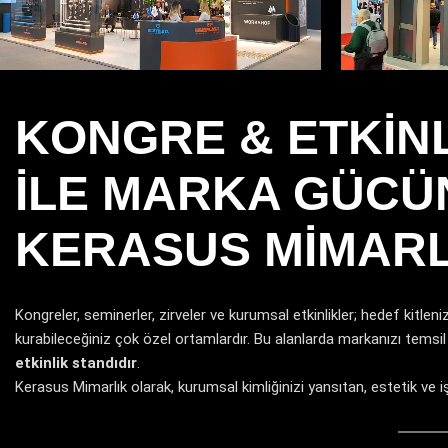
YAPI FUARI
KONGRE & ETKIN
ILE MARKA GÜCÜN
KERASUS MIMARL
Kongreler, seminerler, zirveler ve kurumsal etkinlikler; hedef kitleni
kurabileceğiniz çok özel ortamlardır. Bu alanlarda markanızı temsil
etkinlik standıdır
.
Kerasus Mimarlık olarak, kurumsal kimliğinizi yansıtan, estetik ve i