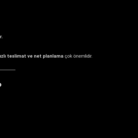
IIFF MOBİLYA FUARI
r.
ızlı teslimat ve net planlama
çok önemlidir.
KALİTE
KUYUMCULUK FUARI
?