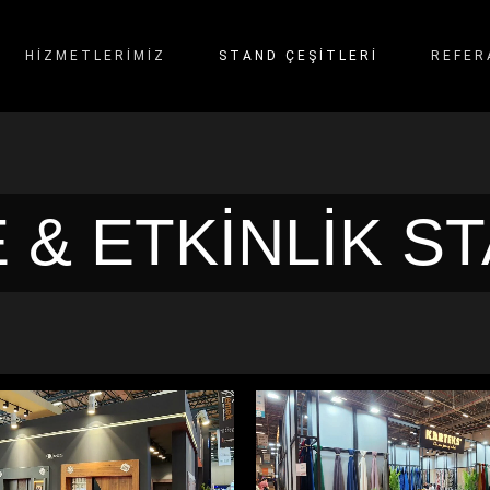
HİZMETLERİMİZ
STAND ÇEŞITLERI
REFER
& ETKINLIK S
KARTEKS
PİRAMİT