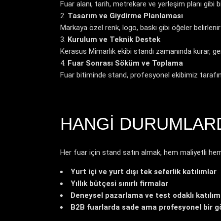
Fuar alanı, tarih, metrekare ve yerleşim planı gibi bilg
Tasarım ve Giydirme Planlaması
Markaya özel renk, logo, baskı gibi öğeler belirlen
Kurulum ve Teknik Destek
Kerasus Mimarlık ekibi standı zamanında kurar, gere
Fuar Sonrası Söküm ve Toplama
Fuar bitiminde stand, profesyonel ekibimiz tarafın
HANGI DURUMLARD
Her fuar için stand satın almak, hem maliyetli hem d
Yurt içi ve yurt dışı tek seferlik katılımlar
Yıllık bütçesi sınırlı firmalar
Deneysel pazarlama ve test odaklı katılım
B2B fuarlarda sade ama profesyonel bir g