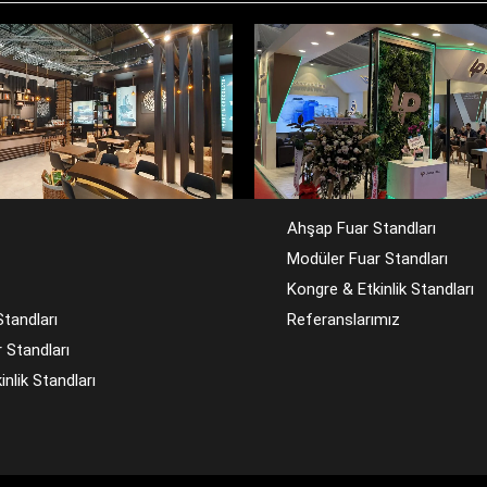
A PLAST
ALY
A PLASTEURASIA
EVT
Ahşap Fuar Standları
Modüler Fuar Standları
Kongre & Etkinlik Standları
tandları
Referanslarımız
 Standları
nlik Standları