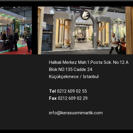
A
EKS FUARI
Halkalı Merkez Mah:1.Posta Sok. No:12 A
Blok NO:135 Cadde 24
Küçükçekmece / İstanbul
Tel
0212 609 02 55
Fax
0212 609 02 29
info@kerasusmimarlik.com