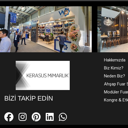
LAVINT
ALTINMARKA
AVRASY
FI FOOD PARİS FUARI
FUARI
Hakkımızda
Biz Kimiz?
Neden Biz?
Ahşap Fuar S
Modüler Fuar
BIZI TAKIP EDIN
Kongre & Etki