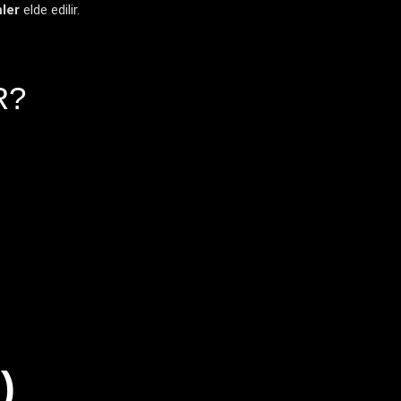
mler
elde edilir.
R?
)