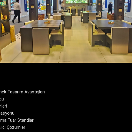
nek Tasarım Avantajları
cü
leri
grasyonu
ima Fuar Standları
alıcı Çözümler