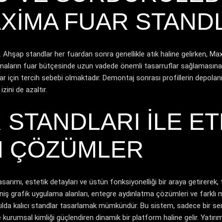
XIMA FUAR STAND
 Ahşap standlar her fuardan sonra genellikle atık haline gelirken, Maxi
ların fuar bütçesinde uzun vadede önemli tasarruflar sağlamasına olan
firmalar için tercih sebebi olmaktadır. Demontaj sonrası profillerin depo
zini de azaltır.
STANDLARI ILE ET
CI ÇÖZÜMLER
sarımı, estetik detayları ve üstün fonksiyonelliği bir araya getirerek, f
eniş grafik uygulama alanları, entegre aydınlatma çözümleri ve farkl
ve akılda kalıcı standlar tasarlamak mümkündür. Bu sistem, sadece bir 
 ve kurumsal kimliği güçlendiren dinamik bir platform haline gelir. Ya