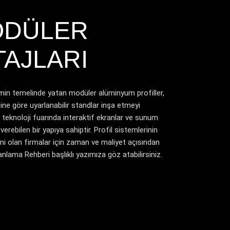
ODÜLER
TAJLARI
emin temelinde yatan modüler alüminyum profiller,
ine göre uyarlanabilir standlar inşa etmeyi
r teknoloji fuarında interaktif ekranlar ve sunum
erebilen bir yapıya sahiptir. Profil sistemlerinin
imi olan firmalar için zaman ve maliyet açısından
lanlama Rehberi
başlıklı yazımıza göz atabilirsiniz.