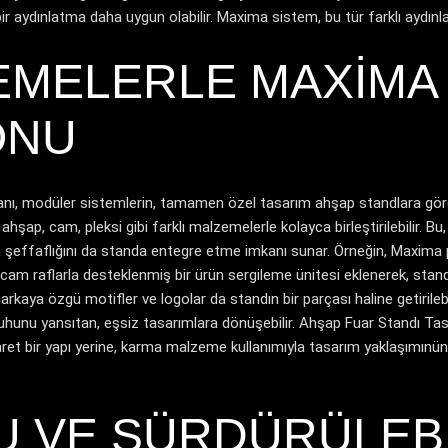
ir aydınlatma daha uygun olabilir. Maxima sistem, bu tür farklı aydınl
EMELERLE MAXIMA
ONU
kanı, modüler sistemlerin, tamamen özel tasarım ahşap standlara göre
hşap, cam, pleksi gibi farklı malzemelerle kolayca birleştirilebilir. 
 şeffaflığını da standa entegre etme imkanı sunar. Örneğin, Maxima pr
am raflarla desteklenmiş bir ürün sergileme ünitesi eklenerek, standa 
kaya özgü motifler ve logolar da standın bir parçası haline getirile
uhunu yansıtan, eşsiz tasarımlara dönüşebilir.
Ahşap Fuar Standı Tas
aret bir yapı yerine, karma malzeme kullanımıyla tasarım yaklaşımınün 
 VE SÜRDÜRÜLEBI