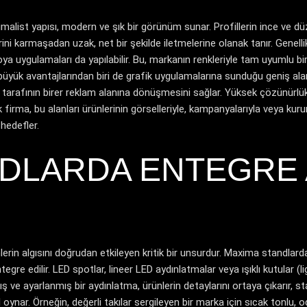
imalist yapısı, modern ve şık bir görünüm sunar. Profillerin ince ve dü
erini karmaşadan uzak, net bir şekilde iletmelerine olanak tanır. Genell
boya uygulamaları da yapılabilir. Bu, markanın renkleriyle tam uyumlu bi
üyük avantajlarından biri de grafik uygulamalarına sunduğu geniş alandır
er tarafının birer reklam alanına dönüşmesini sağlar. Yüksek çözünürlük
firma, bu alanları ürünlerinin görselleriyle, kampanyalarıyla veya kur
 hedefler.
NDLARDA ENTEGRE 
erin algısını doğrudan etkileyen kritik bir unsurdur. Maxima standlarda
re edilir. LED spotlar, lineer LED aydınlatmalar veya ışıklı kutular (lig
ış ve ayarlanmış bir aydınlatma, ürünlerin detaylarını ortaya çıkarır, s
nar. Örneğin, değerli takılar sergileyen bir marka için sıcak tonlu, odak