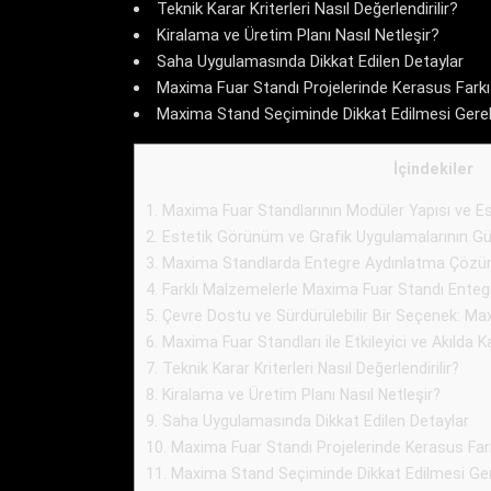
Teknik Karar Kriterleri Nasıl Değerlendirilir?
Kiralama ve Üretim Planı Nasıl Netleşir?
Saha Uygulamasında Dikkat Edilen Detaylar
Maxima Fuar Standı Projelerinde Kerasus Farkı
Maxima Stand Seçiminde Dikkat Edilmesi Ger
İçindekiler
1.
Maxima Fuar Standlarının Modüler Yapısı ve Es
2.
Estetik Görünüm ve Grafik Uygulamalarının G
3.
Maxima Standlarda Entegre Aydınlatma Çözüm
4.
Farklı Malzemelerle Maxima Fuar Standı Ente
5.
Çevre Dostu ve Sürdürülebilir Bir Seçenek: Ma
6.
Maxima Fuar Standları ile Etkileyici ve Akılda K
7.
Teknik Karar Kriterleri Nasıl Değerlendirilir?
8.
Kiralama ve Üretim Planı Nasıl Netleşir?
9.
Saha Uygulamasında Dikkat Edilen Detaylar
10.
Maxima Fuar Standı Projelerinde Kerasus Far
11.
Maxima Stand Seçiminde Dikkat Edilmesi Ge