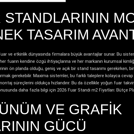
 STANDLARININ M
NEK TASARIM AVAN
ar ve etkinlik dünyasında firmalara büyük avantajlar sunar. Bu sist
 her fuarın kendine özgü ihtiyaçlarına ve her markanın kurumsal kimliğ
rinin ön planda olduğu, geniş ve açık bir stand tasarımı gerekirken, bi
rmak gerekebilir. Maxima sistemler, bu farklı taleplere kolayca cevap v
ntaj süreçlerini oldukça hızlandırır. Bu da özellikle yoğun fuar takv
onusunda daha fazla bilgi için
2026 Fuar Standı m2 Fiyatları: Bütçe P
ÜNÜM VE GRAFIK
RININ GÜCÜ