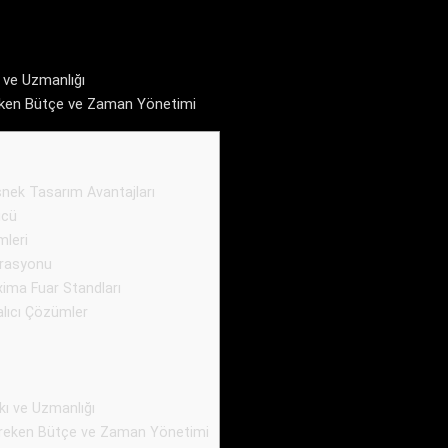
 ve Uzmanlığı
eken Bütçe ve Zaman Yönetimi
nek Tasarım Avantajları
ücü
leri
grasyonu
xima Fuar Standları
alıcı Çözümler
kı ve Uzmanlığı
reken Bütçe ve Zaman Yönetimi