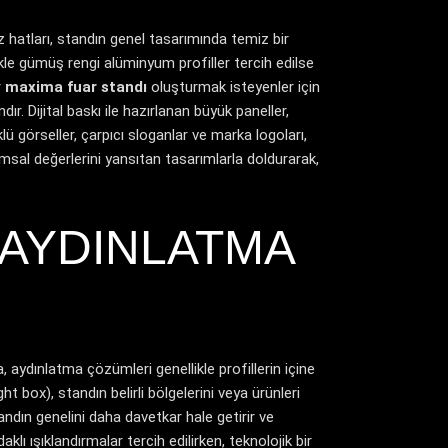
z hatları, standın genel tasarımında temiz bir
ikle gümüş rengi alüminyum profiller tercih edilse
r
maxima fuar standı
oluşturmak isteyenler için
. Dijital baskı ile hazırlanan büyük paneller,
lü görseller, çarpıcı sloganlar ve marka logoları,
umsal değerlerini yansıtan tasarımlarla doldurarak,
AYDINLATMA
, aydınlatma çözümleri genellikle profillerin içine
ht box), standın belirli bölgelerini veya ürünleri
tandın genelini daha davetkar hale getirir ve
lı ışıklandırmalar tercih edilirken, teknolojik bir