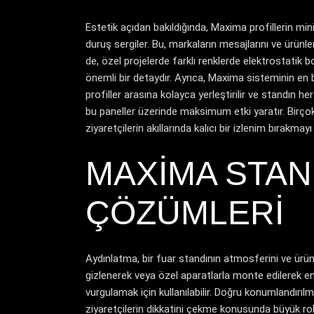
Estetik açıdan bakıldığında, Maxima profillerin min
duruş sergiler. Bu, markaların mesajlarını ve ürünl
de, özel projelerde farklı renklerde elektrostatik 
önemli bir detaydır. Ayrıca, Maxima sisteminin en b
profiller arasına kolayca yerleştirilir ve standın h
bu paneller üzerinde maksimum etki yaratır. Birçok 
ziyaretçilerin akıllarında kalıcı bir izlenim bırakmayı
MAXIMA STA
ÇÖZÜMLERI
Aydınlatma, bir fuar standının atmosferini ve ürünl
gizlenerek veya özel aparatlarla monte edilerek enteg
vurgulamak için kullanılabilir. Doğru konumlandırılm
ziyaretçilerin dikkatini çekme konusunda büyük rol oy