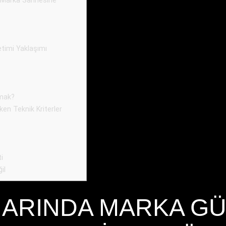
n Marka Sahnesine
etimi Yaklaşımı
amak?
en Teknik Kriterler
i
il
ARINDA MARKA GÜ