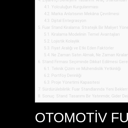
4.
Ziyaretçi Deneyimi Tasarımı: Araç Standında
4.1.
Yolculuğun Kurgulanması
4.2.
Marka Anlatısının Mekâna Çevrilmesi
4.3.
Dijital Entegrasyon
5.
Fuar Stand Kiralama: Stratejik Bir Maliyet Yön
5.1.
Kiralama Modelinin Temel Avantajları
5.2.
Lojistik Kolaylık
5.3.
Fiyat Aralığı ve Etki Eden Faktörler
5.4.
Ne Zaman Satın Almak, Ne Zaman Kiral
6.
Stand Firması Seçiminde Dikkat Edilmesi Gerek
6.1.
Teknik Çizim ve Mühendislik Yetkinliği
6.2.
Portföy Derinliği
6.3.
Proje Yönetimi Kapasitesi
7.
Sürdürülebilirlik: Fuar Standlarında Yeni Beklent
8.
Sonuç: Stand Tasarımı Bir Yatırımdır, Gider Değ
OTOMOTIV FU