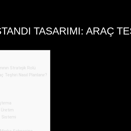
TANDI TASARIMI: ARAÇ TE
nın Stratejik Rolü
ç Teşhiri Nasıl Planlanır?
ştırma
 Üretim
 Sistemi