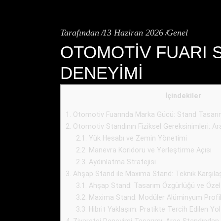
Tarafından
13 Haziran 2026
Genel
OTOMOTIV FUARI S
DENEYIMI
İçindekiler
1.
Otomotiv Fuarında Marka Gücü: Stand Tasarımı
2.
Otomotiv Standının Fiziksel Gereksinimleri: Ara
2.1.
Yük Hesabı ve Zemin Yönetimi
2.2.
Manevra Koridoru ve Yerleştirme Açısı
2.3.
Aydınlatma Stratejisi
3.
Ahşap Stand ile Maxima Stand: Teknik Karşıla
3.1.
Ahşap Stand: Tasarım Özgürlüğü ve Özel
3.2.
Maxima Stand: Modüler Alüminyum Profil
3.3.
Hibrit Yaklaşım: Pratikte Tercih Edilen Yol