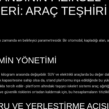
RI: ARAÇ TEŞHIRI
ı zamanda en belirleyici parametresidir. Bir otomobil, kapladığı alan, ağ
MIN YÖNETIMI
kilogram arasında değişebilir. SUV ve elektrikli araçlarda bu değer da
ük kapasitesine sahip olsa da, stand platformu inşa edildiğinde bu yü
ıkla tercih edilir- platform altındaki taşıyıcı iskelet sistemi araç ağır
e güvenlik risklerini ortadan kaldırmak için, bu hesaplamaların titizl
U VE YERLEŞTIRME AÇISI