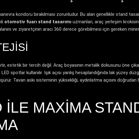
 bir manevra koridoru bırakılması zorunludur. Bu alan genellikle stand 
mli
otomotiv fuarı stand tasarımı
uzmanları, araç yerleşim krokisin
alanını ve ziyaretçinin aracı 360 derece görebilmesi için gereken min
EJISI
ir, estetik bir tercih değil. Araç boyasının metalik dokusunu öne çıka
LED spotlar kullanılır. Işık açısı yanlış hesaplandığında lak yüzey dü
şürür. Tavan askı sisteminin yüksekliği, aydınlatma açısını doğrudan b
 ILE MAXIMA STAND
MA