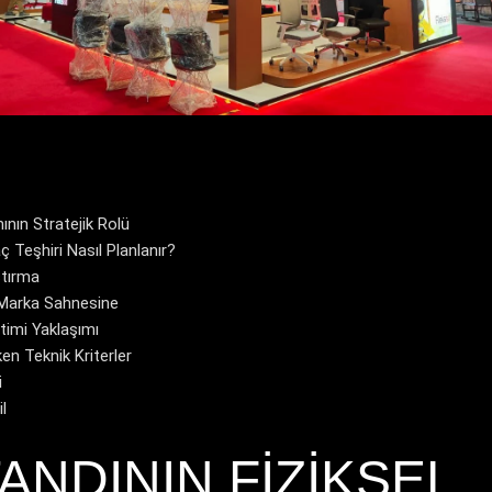
nın Stratejik Rolü
ç Teşhiri Nasıl Planlanır?
ştırma
 Marka Sahnesine
timi Yaklaşımı
en Teknik Kriterler
i
l
ANDININ FIZIKSEL