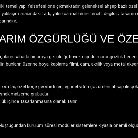
ki temel yapı felsefesi öne çıkmaktadır: geleneksel ahşap bazlı özel
i yaklaşım arasındaki fark, yalnızca malzeme tercihi değildir; tasarım 
arındırır.
SARIM ÖZGÜRLÜĞÜ VE ÖZE
aların sahada bir araya getirildiği, büyük ölçüde marangozluk becerisi 
ir; bunların üzerine boya, kaplama filmi, cam, akrilik veya metal aksan
ormlar, özel köşe geometrileri, eğrisel vitrin çözümleri ahşap ile çok 
 esnek malzeme grubudur.
lük içinde tasarlanmasına olanak tanır.
oluştuğundan kurulum süresi modüler sistemlere kıyasla önemli ölçüde