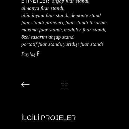
ahşap fuar standı
ETIKETLER
,
almanya fuar standı
,
alüminyum fuar standı
demonte stand
,
,
fuar standı projeleri
fuar standı tasarımı
,
,
maxima fuar standı
modüler fuar standı
,
,
özel tasarım ahşap stand
,
portatif fuar standı
yurtdışı fuar standı
,
Paylaş
İLGILI PROJELER